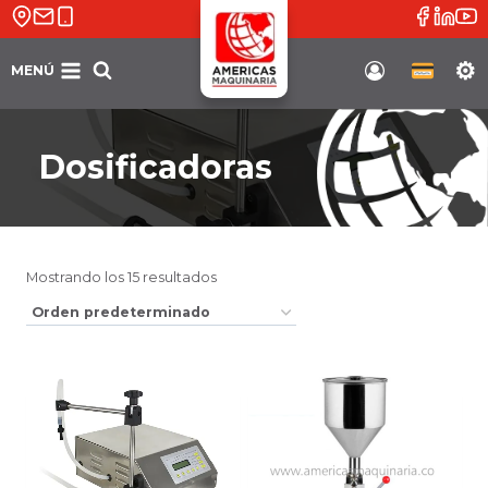
Saltar
al
contenido
MENÚ
Soporte
Dosificadoras
Mostrando los 15 resultados