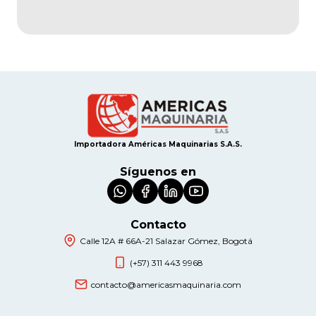
Importadora Américas Maquinarias S.A.S.
Síguenos en
Contacto
Calle 12A # 66A-21 Salazar Gómez, Bogotá
(+57) 311 443 9968
contacto@americasmaquinaria.com