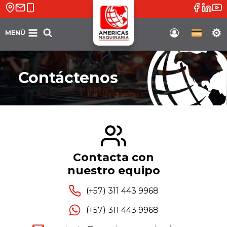
Saltar
al
contenido
MENÚ
Soporte
Contáctenos
Contacta con
nuestro equipo
(+57) 311 443 9968
(+57) 311 443 9968