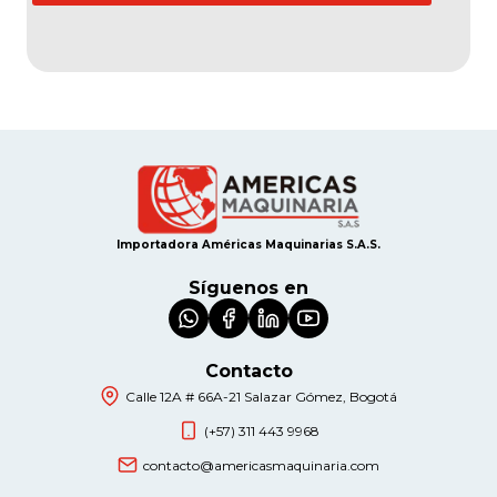
Importadora Américas Maquinarias S.A.S.
Síguenos en
Contacto
Calle 12A # 66A-21 Salazar Gómez, Bogotá
(+57) 311 443 9968
contacto@americasmaquinaria.com