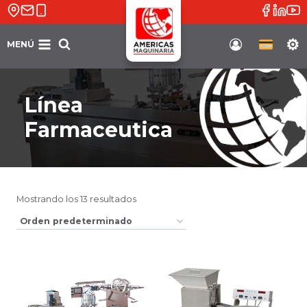
Saltar
al
contenido
MENÚ
Soporte
Línea
Farmaceutica
Mostrando los 13 resultados