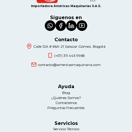
Importadora Américas Maquinarias S.A.S.
Síguenos en
Contacto
Calle 12A # 66A-21 Salazar Gómez, Bogotá
(+57) 311 443 9968
contacto@americasmaquinaria.com
Ayuda
Blog
¿Quiénes Somos?
Contáctenos
Preguntas Frecuentes
Servicios
Servicio Técnico