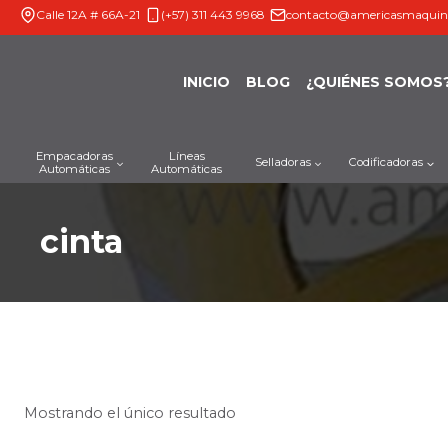
Saltar
Calle 12A # 66A-21
(+57) 311 443 9968
contacto@americasmaquin
al
contenido
INICIO
BLOG
¿QUIÉNES SOMOS
Empacadoras
Líneas
Selladoras
Codificadoras
Automáticas
Automáticas
cinta
Mostrando el único resultado