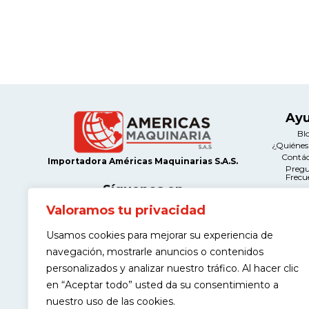
Ay
Bl
¿Quiéne
Contá
Importadora Américas Maquinarias S.A.S.
Preg
Frecu
Síguenos en
Valoramos tu privacidad
Le
Térmi
Usamos cookies para mejorar su experiencia de
Condi
Contacto
Políticas d
navegación, mostrarle anuncios o contenidos
Calle 12A # 66A-21 Salazar Gómez,
Manteni
Bogotá
Devolu
personalizados y analizar nuestro tráfico. Al hacer clic
Políticas
(+57) 311 443 9968
en “Aceptar todo” usted da su consentimiento a
Garantía de
nuestro uso de las cookies.
contacto@americasmaquinaria.com