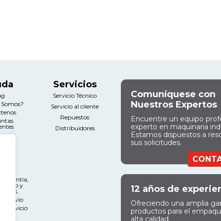
uda
Servicios
Comuníquese con
og
Servicio Técnico
Nuestros Expertos
s Somos?
Servicio al cliente
ctenos
Repuestos
Encuentre un equipo prof
untas
experto en maquinaria indu
entes
Distribuidores
Estamos dispuestos a res
sus solicitudes.
gal
CONT
nos y
ciones
e Garantía,
miento y
12 años de experie
ciones
 de Envío
Ofreciendo una amplia g
l Servicio
productos para el empaq
alta calidad.