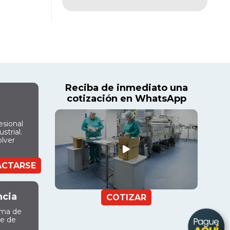
Reciba de inmediato una
cotización en WhatsApp
esional
strial.
olver
ACTARSE
ncia
COTIZAR
ama de
ue de