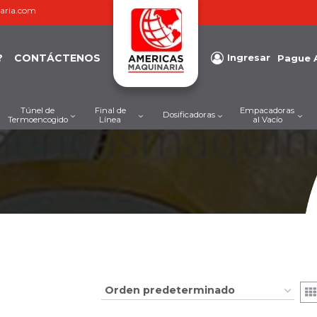
aria.com
?
CONTÁCTENOS
Ingresar
Pague 
Túnel de
Final de
Empacadoras
Dosificadoras
Termoencogido
Línea
al Vacío