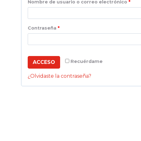
O
Nombre de usuario o correo electrónico
*
b
l
O
Contraseña
*
i
b
g
l
a
i
Recuérdame
ACCESO
t
g
¿Olvidaste la contraseña?
o
a
r
t
i
o
o
r
i
o