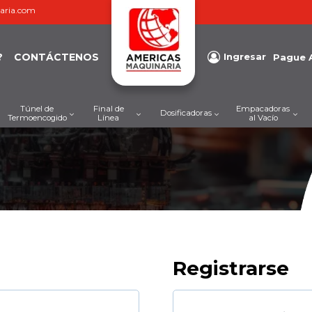
aria.com
?
CONTÁCTENOS
Ingresar
Pague 
Túnel de
Final de
Empacadoras
Dosificadoras
Termoencogido
Línea
al Vacío
Registrarse