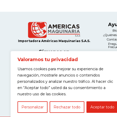
Ay
Bl
¿Quiéne
Contá
Importadora Américas Maquinarias S.A.S.
Preg
Frecu
Síguenos en
Valoramos tu privacidad
Le
Térmi
Usamos cookies para mejorar su experiencia de
Condi
Contacto
Políticas d
navegación, mostrarle anuncios o contenidos
Calle 12A # 66A-21 Salazar Gómez,
Manteni
Bogotá
Devolu
personalizados y analizar nuestro tráfico. Al hacer clic
Políticas
(+57) 311 443 9968
en “Aceptar todo” usted da su consentimiento a
Garantía de
nuestro uso de las cookies.
contacto@americasmaquinaria.com
Personalizar
Rechazar todo
Aceptar todo