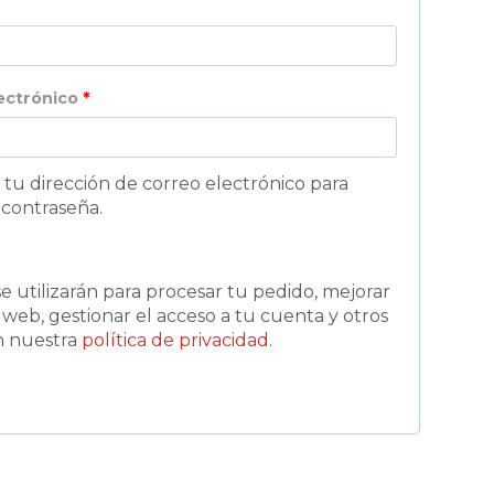
O
lectrónico
*
b
l
 tu dirección de correo electrónico para
contraseña.
i
g
a
e utilizarán para procesar tu pedido, mejorar
 web, gestionar el acceso a tu cuenta y otros
t
en nuestra
política de privacidad
.
o
r
i
o