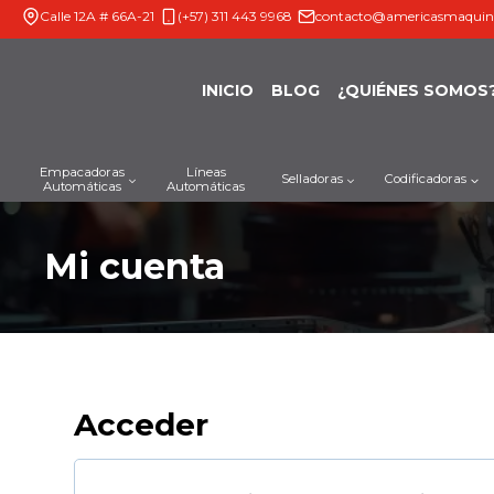
Saltar
Calle 12A # 66A-21
(+57) 311 443 9968
contacto@americasmaquin
al
contenido
INICIO
BLOG
¿QUIÉNES SOMOS
Empacadoras
Líneas
Selladoras
Codificadoras
Automáticas
Automáticas
Mi cuenta
Acceder