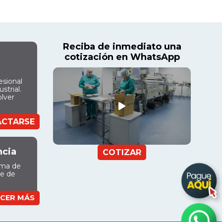
Reciba de inmediato una
cotización en WhatsApp
esional
strial.
olver
ACTARSE
ncia
COTIZAR
ama de
ue de
CER MÁS