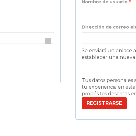
O
Nombre de usuario
*
b
l
Dirección de correo e
i
g
Se enviará un enlace a
a
establecer una nueva 
t
o
Tus datos personales s
r
tu experiencia en esta
propósitos descritos 
i
REGISTRARSE
o