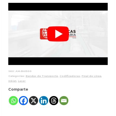
SKU:
AM-BA1500
Categorías:
Bandas de Transporte
,
Codificadoras
,
Final de Línea
,
Inkjet
,
Laser
Comparte