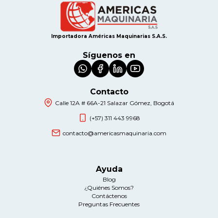
Importadora Américas Maquinarias S.A.S.
Síguenos en
Contacto
Calle 12A # 66A-21 Salazar Gómez, Bogotá
(+57) 311 443 9968
contacto@americasmaquinaria.com
Ayuda
Blog
¿Quiénes Somos?
Contáctenos
Preguntas Frecuentes