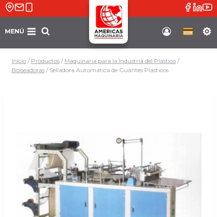
Saltar
al
contenido
MENÚ
Soporte
Inicio
/
Productos
/
Maquinaria para la Industria del Plástico
/
Bolseadoras
/
Selladora Automática de Guantes Plásticos