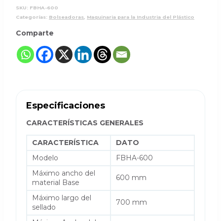
SKU:
FBHA-600
Categorías:
Bolseadoras
,
Maquinaria para la Industria del Plástico
Comparte
Especificaciones
CARACTERÍSTICAS GENERALES
CARACTERÍSTICA
DATO
Modelo
FBHA-600
Máximo ancho del
600 mm
material Base
Máximo largo del
700 mm
sellado