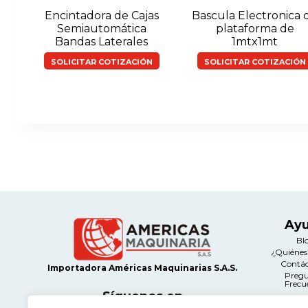
Encintadora de Cajas
Bascula Electronica 
Semiautomática
plataforma de
Bandas Laterales
1mtx1mt
SOLICITAR COTIZACIÓN
SOLICITAR COTIZACIÓN
Ay
Bl
¿Quiéne
Contá
Importadora Américas Maquinarias S.A.S.
Preg
Frecu
Síguenos en