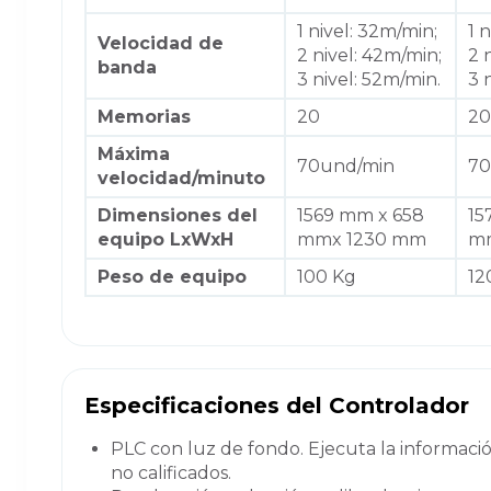
1 nivel: 32m/min;
1 
Velocidad de
2 nivel: 42m/min;
2 
banda
3 nivel: 52m/min.
3 
Memorias
20
20
Máxima
70und/min
70
velocidad/minuto
Dimensiones del
1569 mm x 658
15
equipo LxWxH
mmx 1230 mm
mm
Peso de equipo
100 Kg
12
Especificaciones del Controlador
PLC con luz de fondo. Ejecuta la informació
no calificados.