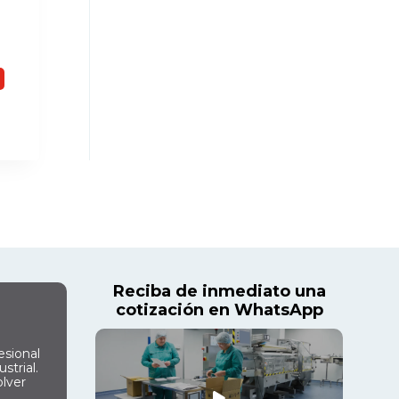
o
Reciba de inmediato una
cotización en WhatsApp
esional
strial.
olver