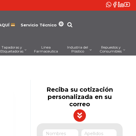
AQUÍ
Servicio Técnico
Tapadoras y
Línea
Industria del
Repuestos y
Etiquetadoras
Farmaceutica
Plástico
Consumibles
Reciba su cotización
personalizada en su
correo