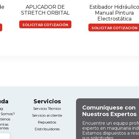
de
APLICADOR DE
Estibador Hidráulic
STRETCH ORBITAL
Manual Pintura
Electrostática
SOLICITAR COTIZACIÓN
SOLICITAR COTIZACIÓN
uda
Servicios
Comuníquese con
og
Servicio Técnico
Nuestros Expertos
s Somos?
Servicio al cliente
ctenos
Repuestos
Encuentre un equipo prof
untas
experto en maquinaria indu
entes
Distribuidores
Estamos dispuestos a res
sus solicitudes.