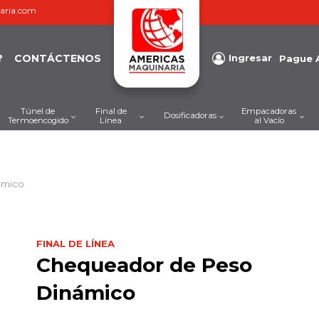
aria.com
?
CONTÁCTENOS
Ingresar
Pague 
Túnel de
Final de
Empacadoras
Dosificadoras
Termoencogido
Línea
al Vacío
ámico
FINAL DE LÍNEA
Chequeador de Peso
Dinámico