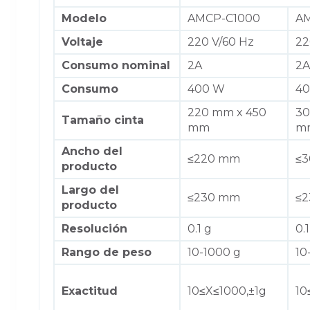
Modelo
AMCP-C1000
A
Voltaje
220 V/60 Hz
22
Consumo nominal
2A
2A
Consumo
400 W
4
220 mm x 450
30
Tamaño cinta
mm
m
Ancho del
≤220 mm
≤
producto
Largo del
≤230 mm
≤
producto
Resolución
0.1 g
0.1
Rango
de peso
10-1000 g
10
Exactitud
10≤X≤1000,±1g
10