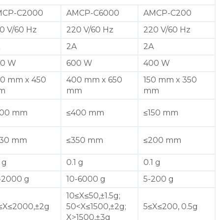
MCP-C2000
AMCP-C6000
AMCP-C200
0 V/60 Hz
220 V/60 Hz
220 V/60 Hz
2A
2A
00 W
600 W
400 W
0 mm x 450
400 mm x 650
150 mm x 350
m
mm
mm
300 mm
≤400 mm
≤150 mm
230 mm
≤350 mm
≤200 mm
 g
0.1 g
0.1 g
-2000 g
10-6000 g
5-200 g
10≤X≤50,±1.5g;
≤X≤2000,±2g
50­­<X≤1500,±2g;
5≤X≤200, 0.5g
X­>1500,±3g