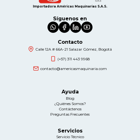
Importadora Américas Maquinarias S.A.S.
Síguenos en
Contacto
Calle 12A # 66A-21 Salazar Gómez, Bogotá
(+57) 311 443 9968
contacto@americasmaquinaria.com
Ayuda
Blog
¿Quiénes Somos?
Contáctenos
Preguntas Frecuentes
Servicios
Servicio Técnico