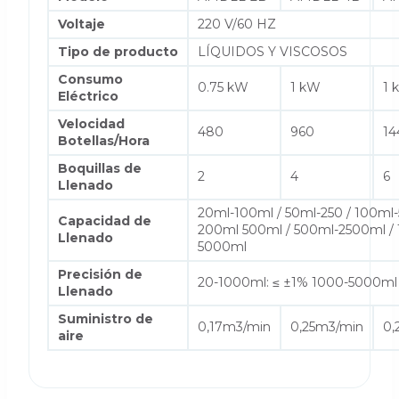
Voltaje
220 V/60 HZ
Tipo de producto
LÍQUIDOS Y VISCOSOS
Consumo
0.75 kW
1 kW
1 
Eléctrico
Velocidad
480
960
14
Botellas/Hora
Boquillas de
2
4
6
Llenado
20ml-100ml / 50ml-250 / 100ml
Capacidad de
200ml 500ml / 500ml-2500ml /
Llenado
5000ml
Precisión de
20-1000ml: ≤ ±1% 1000-5000ml
Llenado
Suministro de
0,17m3/min
0,25m3/min
0,
aire