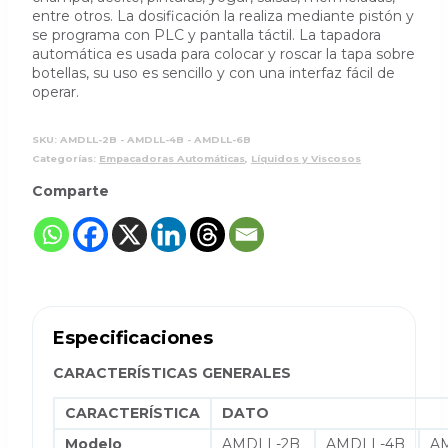
entre otros. La dosificación la realiza mediante pistón y
se programa con PLC y pantalla táctil. La tapadora
automática es usada para colocar y roscar la tapa sobre
botellas, su uso es sencillo y con una interfaz fácil de
operar.
SKU:
AMDLL-2B - AMDLL-4B - AMDLL-6B
Categorías:
Empacadoras Automáticas
,
Líquidos y Viscosos
Comparte
Especificaciones
CARACTERÍSTICAS GENERALES
CARACTERÍSTICA
DATO
Modelo
AMDLL-2B
AMDLL-4B
A