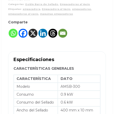
Categorías:
Doble Barra de Sellado
,
Empacadoras al Vacío
Etiquetas:
empacadora
,
Empacadora al Vacio
,
empacadoras
,
empacadoras al vacio
,
maquinas empacadoras
Comparte
Especificaciones
CARACTERÍSTICAS GENERALES
CARACTERÍSTICA
DATO
Modelo
AMSB-300
Consumo
0.9 kW
Consumo del Sellado
0.6 kW
Ancho del Sellado
400 mm x 10 mm