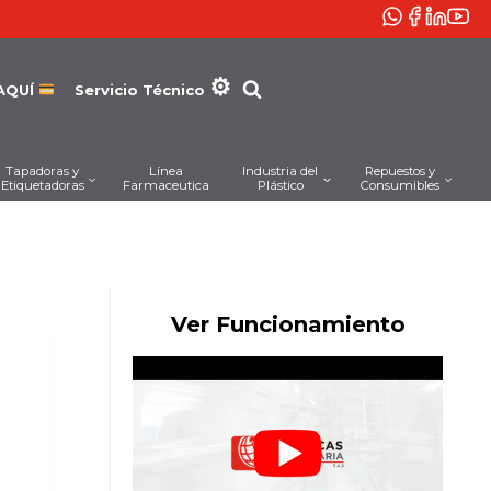
AQUÍ
Servicio Técnico
Tapadoras y
Línea
Industria del
Repuestos y
Etiquetadoras
Farmaceutica
Plástico
Consumibles
Ver Funcionamiento