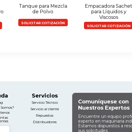
Tanque para Mezcla
Empacadora Sache
vo
de Polvo
para Líquidos y
Viscosos
SOLICITAR COTIZACIÓN
SOLICITAR COTIZACIÓN
uda
Servicios
Comuníquese con
og
Servicio Técnico
Nuestros Expertos
s Somos?
Servicio al cliente
ctenos
Repuestos
Encuentre un equipo prof
untas
experto en maquinaria indu
entes
Distribuidores
Estamos dispuestos a res
sus solicitudes.