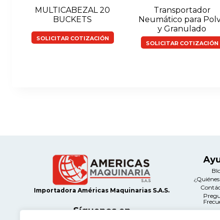
MULTICABEZAL 20
Transportador
BUCKETS
Neumático para Pol
y Granulado
SOLICITAR COTIZACIÓN
SOLICITAR COTIZACIÓN
Ay
Bl
¿Quiéne
Contá
Importadora Américas Maquinarias S.A.S.
Preg
Frecu
Síguenos en