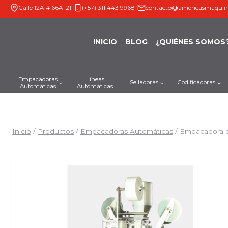
Saltar
Calle 12A # 66A-21
(+57) 311 443 9968
contacto@americasmaquin
al
contenido
INICIO
BLOG
¿QUIÉNES SOMOS
Empacadoras
Líneas
Selladoras
Codificadoras
Automáticas
Automáticas
Inicio
/
Productos
/
Empacadoras Automáticas
/
Empacadora de