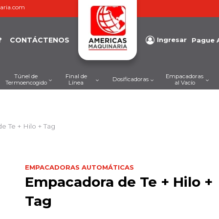
aria.com
?
CONTÁCTENOS
Ingresar
Pague 
Túnel de
Final de
Empacadoras
Dosificadoras
Termoencogido
Línea
al Vacío
 Te + Hilo + Tag
EMPACADORAS AUTOMÁTICAS
Empacadora de Te + Hilo +
Tag