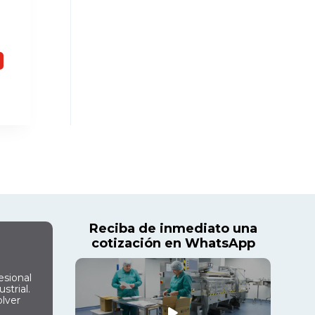
t
Reciba de inmediato una
cotización en WhatsApp
esional
strial.
olver