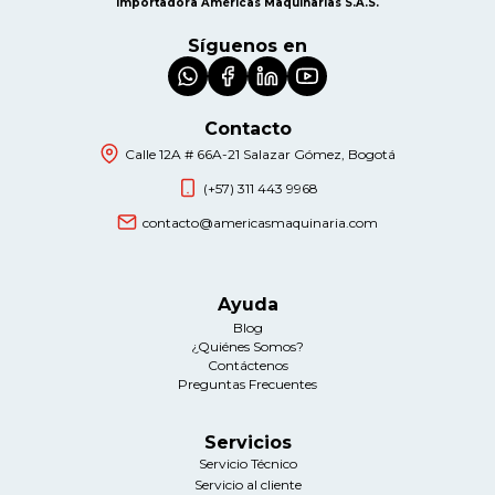
Importadora Américas Maquinarias S.A.S.
Síguenos en
Contacto
Calle 12A # 66A-21 Salazar Gómez, Bogotá
(+57) 311 443 9968
contacto@americasmaquinaria.com
Ayuda
Blog
¿Quiénes Somos?
Contáctenos
Preguntas Frecuentes
Servicios
Servicio Técnico
Servicio al cliente