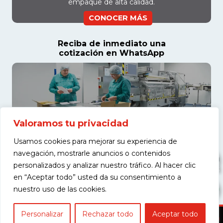
empaque de alta calidad.
CONOCER MÁS
Reciba de inmediato una
cotización en WhatsApp
Valoramos tu privacidad
Usamos cookies para mejorar su experiencia de
navegación, mostrarle anuncios o contenidos
personalizados y analizar nuestro tráfico. Al hacer clic
en “Aceptar todo” usted da su consentimiento a
COTIZAR
nuestro uso de las cookies.
Personalizar
Rechazar todo
Aceptar todo
Copyright © 2026 Americas Maquinaria S.A.S. - Todos los derechos