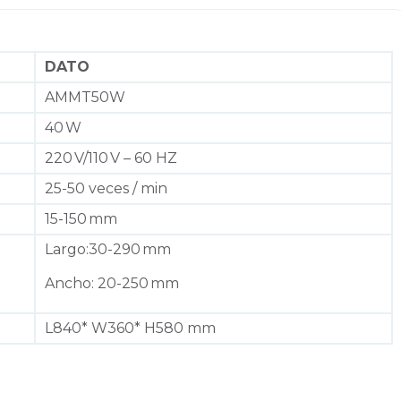
DATO
AMMT50W
40 W
220 V/110 V – 60 HZ
25-50 veces / min
15-150 mm
Largo:30-290 mm
Ancho: 20-250 mm
L840* W360* H580 mm