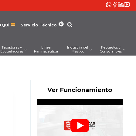
AQUÍ
Servicio Técnico
Tapadoras y
Línea
Industria del
Repuestos y
Etiquetadoras
Farmaceutica
Plástico
Consumibles
Ver Funcionamiento