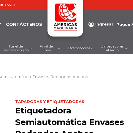
aria.com
?
CONTÁCTENOS
Ingresar
Pague 
Túnel de
Final de
Empacadoras
Dosificadoras
Termoencogido
Línea
al Vacío
 Semiautomática Envases Redondos Anchos
TAPADORAS Y ETIQUETADORAS
Etiquetadora
Semiautomática Envases