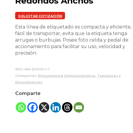
Redondos Anchos
SOLICITAR COTIZACIÓN
Esta línea de etiquetado es compacta y eficiente,
fácil de transportar, evita que la etiqueta tenga
arrugas o burbujas. Posee foto celda y pedal de
accionamiento para facilitar su uso, velocidad y
precisión.
SKU:
AM-ES200-1-1
Categorías:
Etiquetadora Semiautomática
,
Tapadoras y
Etiquetadoras
Comparte