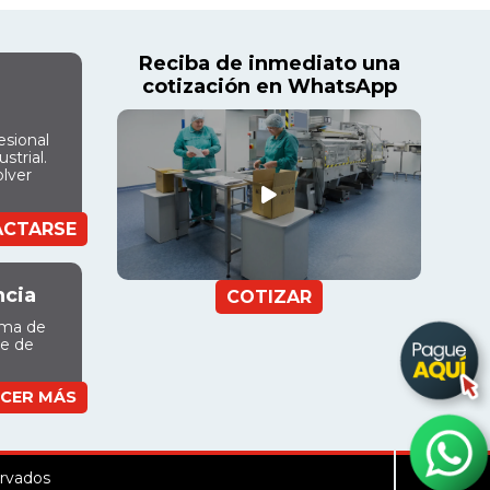
Reciba de inmediato una
cotización en WhatsApp
esional
strial.
olver
ACTARSE
ncia
COTIZAR
ama de
ue de
CER MÁS
ervados