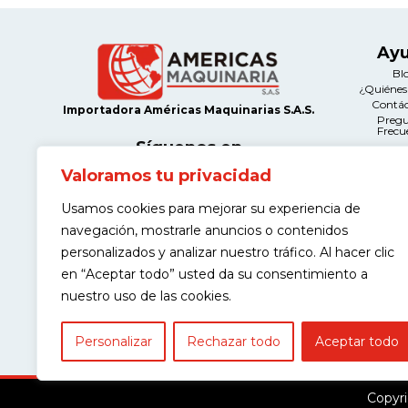
Ay
Bl
¿Quiéne
Contá
Importadora Américas Maquinarias S.A.S.
Preg
Frecu
Síguenos en
Valoramos tu privacidad
Le
Térmi
Usamos cookies para mejorar su experiencia de
Condi
Contacto
Políticas d
navegación, mostrarle anuncios o contenidos
Calle 12A # 66A-21 Salazar Gómez,
Manteni
Bogotá
Devolu
personalizados y analizar nuestro tráfico. Al hacer clic
Políticas
(+57) 311 443 9968
en “Aceptar todo” usted da su consentimiento a
Garantía de
contacto@americasmaquinaria.com
nuestro uso de las cookies.
Personalizar
Rechazar todo
Aceptar todo
Copyri