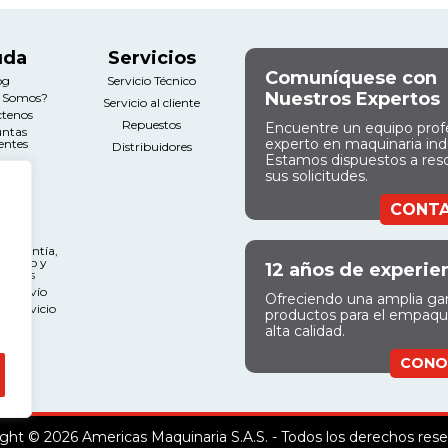
uda
Servicios
Comuníquese con
og
Servicio Técnico
Nuestros Expertos
s Somos?
Servicio al cliente
ctenos
Repuestos
Encuentre un equipo prof
untas
experto en maquinaria indu
entes
Distribuidores
Estamos dispuestos a res
sus solicitudes.
gal
CONT
nos y
ciones
e Garantía,
miento y
12 años de experie
ciones
 de Envío
Ofreciendo una amplia g
l Servicio
productos para el empaq
alta calidad.
CONO
ght © 2026 Americas Maquinaria S.A.S. - Todos los derechos res