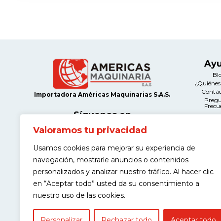
Ay
Bl
¿Quiéne
Contá
Importadora Américas Maquinarias S.A.S.
Preg
Frecu
Síguenos en
Valoramos tu privacidad
Le
Térmi
Usamos cookies para mejorar su experiencia de
Condi
Contacto
Políticas d
navegación, mostrarle anuncios o contenidos
Calle 12A # 66A-21 Salazar Gómez,
Manteni
Bogotá
Devolu
personalizados y analizar nuestro tráfico. Al hacer clic
Políticas
(+57) 311 443 9968
en “Aceptar todo” usted da su consentimiento a
Garantía de
contacto@americasmaquinaria.com
nuestro uso de las cookies.
Personalizar
Rechazar todo
Aceptar todo