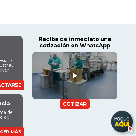
Reciba de inmediato una
cotización en WhatsApp
esional
strial.
olver
ACTARSE
ncia
COTIZAR
ama de
ue de
CER MÁS