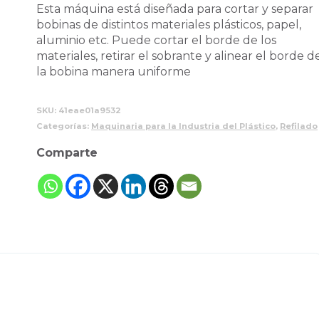
Esta máquina está diseñada para cortar y separar
bobinas de distintos materiales plásticos, papel,
aluminio etc. Puede cortar el borde de los
materiales, retirar el sobrante y alinear el borde d
la bobina manera uniforme
SKU:
41eae01a9532
Categorías:
Maquinaria para la Industria del Plástico
,
Refilado
Comparte