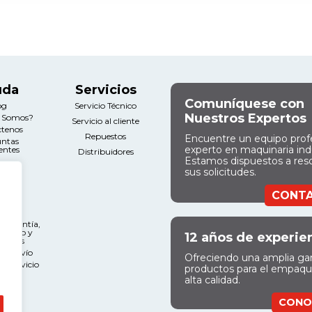
uda
Servicios
Comuníquese con
og
Servicio Técnico
Nuestros Expertos
s Somos?
Servicio al cliente
ctenos
Repuestos
Encuentre un equipo prof
untas
experto en maquinaria indu
entes
Distribuidores
Estamos dispuestos a res
sus solicitudes.
gal
CONT
nos y
ciones
e Garantía,
miento y
12 años de experie
ciones
 de Envío
Ofreciendo una amplia g
l Servicio
productos para el empaq
alta calidad.
CONO