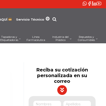
AQUÍ
Servicio Técnico
Tapadoras y
Línea
Industria del
Repuestos y
Etiquetadoras
Farmaceutica
Plástico
Consumibles
Reciba su cotización
personalizada en su
correo