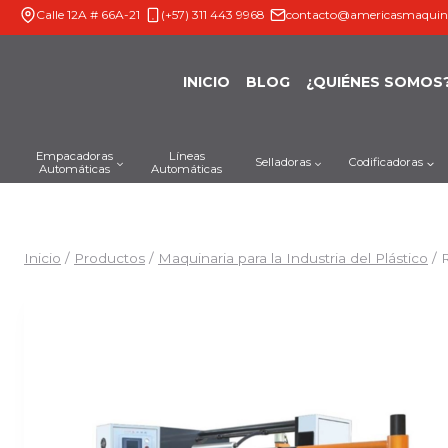
Saltar
Calle 12A # 66A-21
(+57) 311 443 9968
contacto@americasmaquin
al
contenido
INICIO
BLOG
¿QUIÉNES SOMOS
Empacadoras
Líneas
Selladoras
Codificadoras
Automáticas
Automáticas
Inicio
/
Productos
/
Maquinaria para la Industria del Plástico
/
R