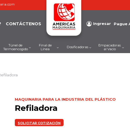
aria.com
?
CONTÁCTENOS
Ingresar
Pague 
Túnel de
Final de
Empacadoras
Dosificadoras
Termoencogido
Línea
al Vacío
efiladora
MAQUINARIA PARA LA INDUSTRIA DEL PLÁSTICO
Refiladora
SOLICITAR COTIZACIÓN