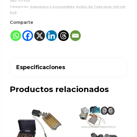
SKU:
CTT23
Categorías:
Repuestos y Consumibles
,
Rollos de Tinta Seca- Hot Ink
Roll
Comparte
Especificaciones
Productos relacionados