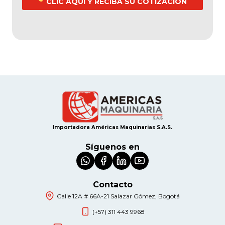
CLIC AQUÍ Y RECIBA SU COTIZACIÓN
Importadora Américas Maquinarias S.A.S.
Síguenos en
Contacto
Calle 12A # 66A-21 Salazar Gómez, Bogotá
(+57) 311 443 9968