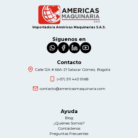
Importadora Américas Maquinarias S.A.S.
Síguenos en
Contacto
Calle 12A # 66A-21 Salazar Gómez, Bogotá
(+57) 311 443 9968
contacto@americasmaquinaria.com
Ayuda
Blog
¿Quiénes Somos?
Contáctenos
Preguntas Frecuentes