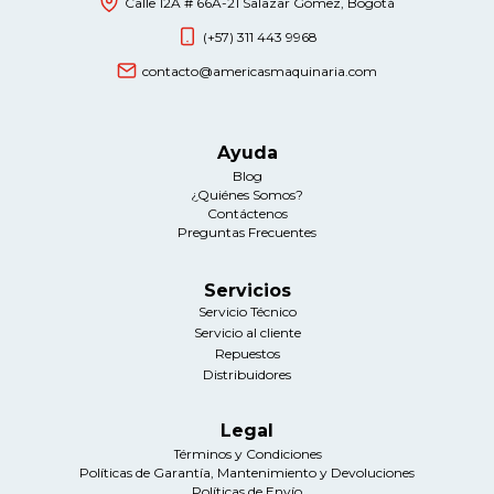
Calle 12A # 66A-21 Salazar Gómez, Bogotá
(+57) 311 443 9968
contacto@americasmaquinaria.com
Ayuda
Blog
¿Quiénes Somos?
Contáctenos
Preguntas Frecuentes
Servicios
Servicio Técnico
Servicio al cliente
Repuestos
Distribuidores
Legal
Términos y Condiciones
Políticas de Garantía, Mantenimiento y Devoluciones
Políticas de Envío