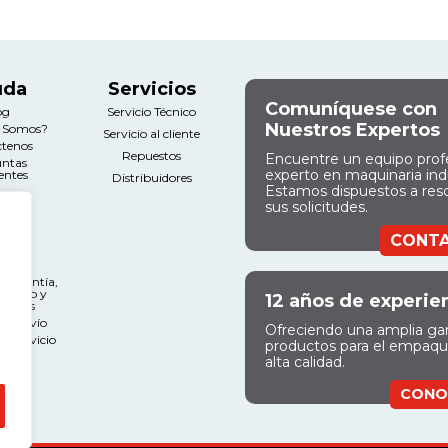
uda
Servicios
Comuníquese con
og
Servicio Técnico
Nuestros Expertos
s Somos?
Servicio al cliente
ctenos
Repuestos
Encuentre un equipo prof
untas
experto en maquinaria indu
entes
Distribuidores
Estamos dispuestos a res
sus solicitudes.
gal
CONT
nos y
ciones
e Garantía,
miento y
12 años de experie
ciones
 de Envío
Ofreciendo una amplia g
l Servicio
productos para el empaq
alta calidad.
CONO