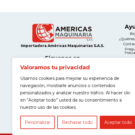
Ay
Bl
¿Quiéne
Contá
Importadora Américas Maquinarias S.A.S.
Preg
Frecu
Síguenos en
Valoramos tu privacidad
Le
Térmi
Usamos cookies para mejorar su experiencia de
Condi
Contacto
Políticas d
navegación, mostrarle anuncios o contenidos
Calle 12A # 66A-21 Salazar Gómez,
Manteni
Bogotá
Devolu
personalizados y analizar nuestro tráfico. Al hacer clic
Políticas
(+57) 311 443 9968
en “Aceptar todo” usted da su consentimiento a
Garantía de
contacto@americasmaquinaria.com
nuestro uso de las cookies.
Personalizar
Rechazar todo
Aceptar todo