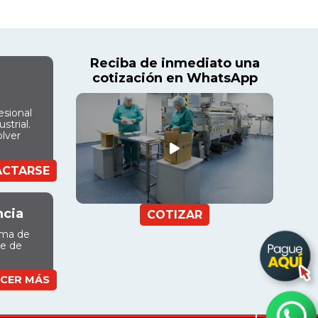
Reciba de inmediato una
cotización en WhatsApp
esional
strial.
olver
ACTARSE
ncia
COTIZAR
ama de
ue de
CER MÁS