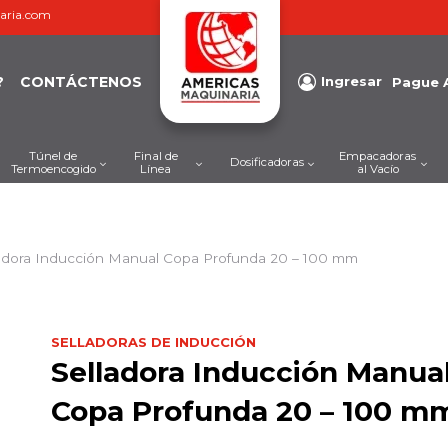
aria.com
?
CONTÁCTENOS
Ingresar
Pague 
Túnel de
Final de
Empacadoras
Dosificadoras
Termoencogido
Línea
al Vacío
adora Inducción Manual Copa Profunda 20 – 100 mm
SELLADORAS DE INDUCCIÓN
Selladora Inducción Manua
Copa Profunda 20 – 100 m