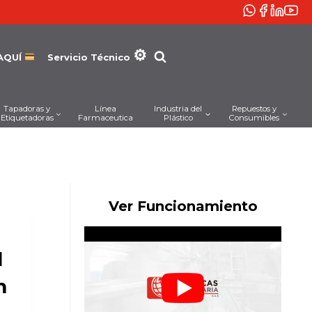
AQUÍ
Servicio Técnico
Tapadoras y
Línea
Industria del
Repuestos y
Etiquetadoras
Farmaceutica
Plástico
Consumibles
Ver Funcionamiento
l
m