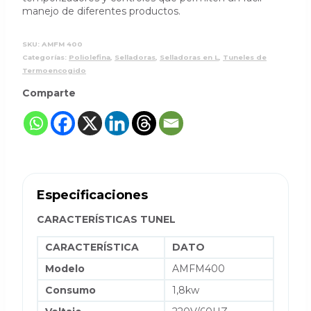
manejo de diferentes productos.
SKU:
AMFM 400
Categorías:
Poliolefina
,
Selladoras
,
Selladoras en L
,
Tuneles de
Termoencogido
Comparte
Especificaciones
CARACTERÍSTICAS TUNEL
CARACTERÍSTICA
DATO
Modelo
AMFM400
Consumo
1,8kw