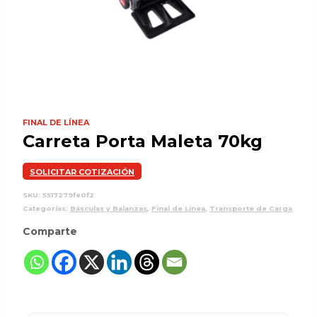
FINAL DE LÍNEA
Carreta Porta Maleta 70kg
SOLICITAR COTIZACIÓN
SKU:
5517279fe0f2
Categorías:
Básculas y Balanzas
,
Final de Línea
,
Transporte de Carga
Comparte