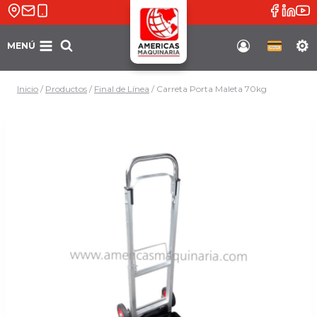
Saltar
al
contenido
MENÚ
Soporte
Inicio
/
Productos
/
Final de Línea
/
Carreta Porta Maleta 70kg