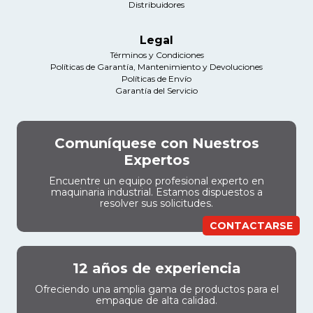
Distribuidores
Legal
Términos y Condiciones
Políticas de Garantía, Mantenimiento y Devoluciones
Políticas de Envío
Garantía del Servicio
Comuníquese con Nuestros
Expertos
Encuentre un equipo profesional experto en
maquinaria industrial. Estamos dispuestos a
resolver sus solicitudes.
CONTACTARSE
12 años de experiencia
Ofreciendo una amplia gama de productos para el
empaque de alta calidad.