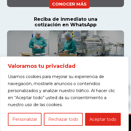
CONOCER MÁS
Reciba de inmediato una
cotización en WhatsApp
Valoramos tu privacidad
Usamos cookies para mejorar su experiencia de
navegación, mostrarle anuncios o contenidos
personalizados y analizar nuestro tráfico. Al hacer clic
en “Aceptar todo” usted da su consentimiento a
COTIZAR
nuestro uso de las cookies.
Personalizar
Rechazar todo
Aceptar todo
Copyright © 2026 Americas Maquinaria S.A.S. - Todos los derechos
reservados