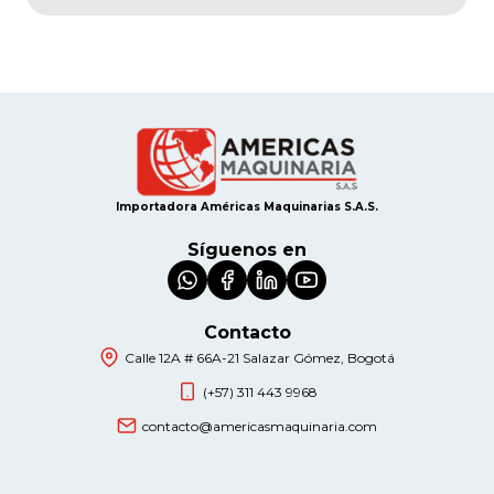
Importadora Américas Maquinarias S.A.S.
Síguenos en
Contacto
Calle 12A # 66A-21 Salazar Gómez, Bogotá
(+57) 311 443 9968
contacto@americasmaquinaria.com