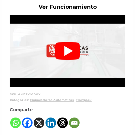
Ver Funcionamiento
SKU:
AMET-2000Y
Categorías:
Empacadoras Automáticas
,
Flowpack
Comparte