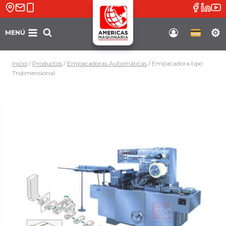
Saltar
al
contenido
MENÚ
Soporte
Inicio
/
Productos
/
Empacadoras Automáticas
/
Empacadora tipo
Tridimensional