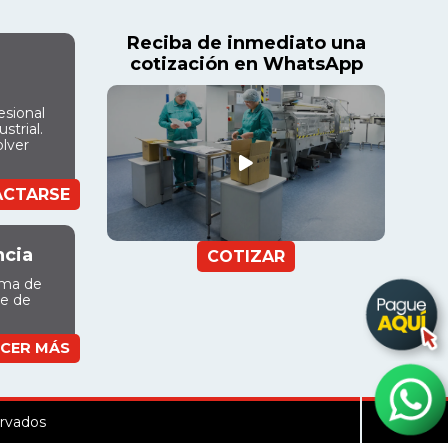
Reciba de inmediato una
cotización en WhatsApp
esional
strial.
olver
ACTARSE
ncia
COTIZAR
ama de
ue de
CER MÁS
ervados