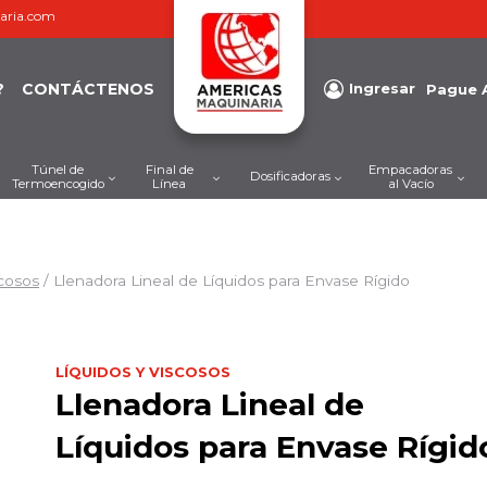
aria.com
?
CONTÁCTENOS
Ingresar
Pague 
Túnel de
Final de
Empacadoras
Dosificadoras
Termoencogido
Línea
al Vacío
scosos
/
Llenadora Lineal de Líquidos para Envase Rígido
LÍQUIDOS Y VISCOSOS
Llenadora Lineal de
Líquidos para Envase Rígid