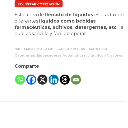
SOLICITAR COTIZACIÓN
Esta línea de
llenado de líquidos
es usada con
diferentes
líquidos como bebidas
farmacéuticas, aditivos, detergentes, etc
., la
cual es sencilla y fácil de operar.
SKU:
AMDLL-2B - AMDLL-4B - AMDLL-6B - AMDLL-8B
Categorías:
Empacadoras Automáticas
,
Líquidos y Viscosos
Comparte