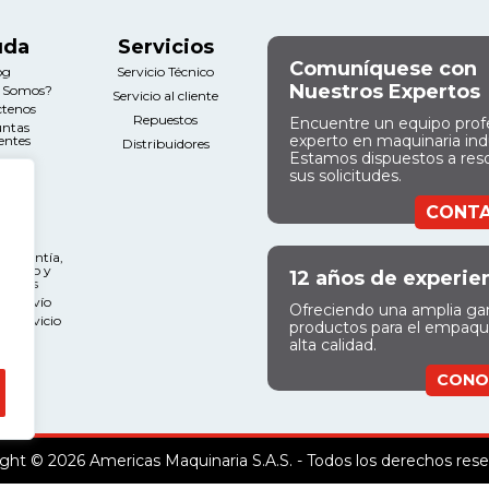
uda
Servicios
Comuníquese con
og
Servicio Técnico
Nuestros Expertos
s Somos?
Servicio al cliente
ctenos
Repuestos
Encuentre un equipo prof
untas
experto en maquinaria indu
entes
Distribuidores
Estamos dispuestos a res
sus solicitudes.
gal
CONT
nos y
ciones
e Garantía,
miento y
12 años de experie
ciones
 de Envío
Ofreciendo una amplia g
l Servicio
productos para el empaq
alta calidad.
CONO
ght © 2026 Americas Maquinaria S.A.S. - Todos los derechos res