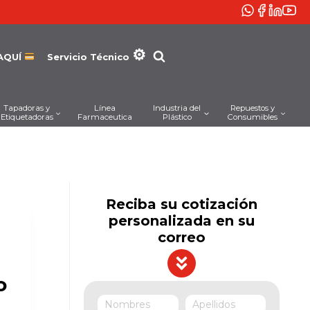
AQUÍ
Servicio Técnico
Tapadoras y
Línea
Industria del
Repuestos y
Etiquetadoras
Farmaceutica
Plástico
Consumibles
Reciba su cotización
personalizada en su
correo
o