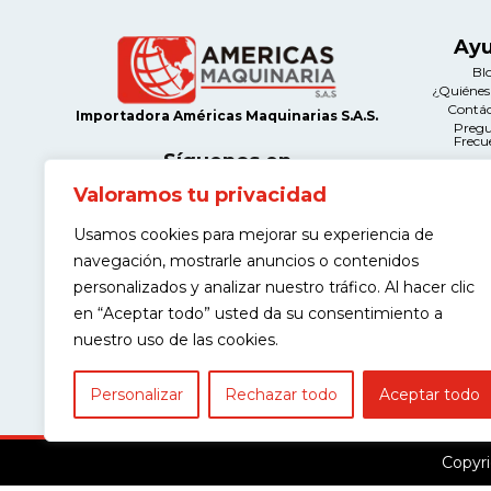
Ay
Bl
¿Quiéne
Contá
Importadora Américas Maquinarias S.A.S.
Preg
Frecu
Síguenos en
Valoramos tu privacidad
Le
Térmi
Usamos cookies para mejorar su experiencia de
Condi
Contacto
Políticas d
navegación, mostrarle anuncios o contenidos
Calle 12A # 66A-21 Salazar Gómez,
Manteni
Bogotá
Devolu
personalizados y analizar nuestro tráfico. Al hacer clic
Políticas
(+57) 311 443 9968
en “Aceptar todo” usted da su consentimiento a
Garantía de
contacto@americasmaquinaria.com
nuestro uso de las cookies.
Personalizar
Rechazar todo
Aceptar todo
Copyri