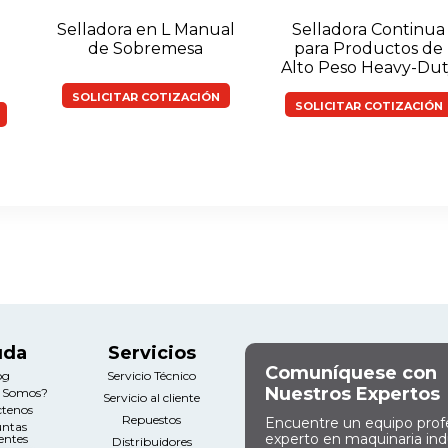
Selladora en L Manual
Selladora Continua
de Sobremesa
para Productos de
Alto Peso Heavy-Dut
SOLICITAR COTIZACIÓN
SOLICITAR COTIZACIÓN
uda
Servicios
Comuníquese con
og
Servicio Técnico
Nuestros Expertos
s Somos?
Servicio al cliente
ctenos
Repuestos
Encuentre un equipo prof
untas
experto en maquinaria indu
entes
Distribuidores