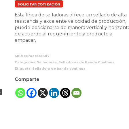
SOLICITAR COTIZACIÓN
Esta línea de selladoras ofrece un sellado de alta
resistencia y excelente velocidad de producción,
puede posicionarse de manera vertical y horizont
de acuerdo al requerimiento y producto a
empacar.
SKU:
cc7aac3a18d7
Categorías:
Selladoras
,
Selladoras de Banda Continua
Etiqueta:
Selladora de banda continua
Comparte