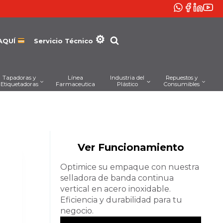
AQUÍ
Servicio Técnico
Tapadoras y
Línea
Industria del
Repuestos y
Etiquetadoras
Farmaceutica
Plástico
Consumibles
Ver Funcionamiento
Optimice su empaque con nuestra
selladora de banda continua
vertical en acero inoxidable.
Eficiencia y durabilidad para tu
negocio.