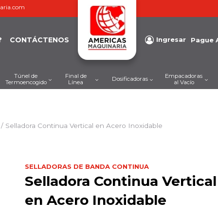
aria.com
?
CONTÁCTENOS
Ingresar
Pague 
Túnel de
Final de
Empacadoras
Dosificadoras
Termoencogido
Línea
al Vacío
/
Selladora Continua Vertical en Acero Inoxidable
SELLADORAS DE BANDA CONTINUA
Selladora Continua Vertical
en Acero Inoxidable