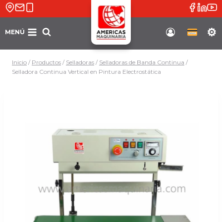
Saltar
al
contenido
MENÚ
Soporte
Inicio
/
Productos
/
Selladoras
/
Selladoras de Banda Continua
/
Selladora Continua Vertical en Pintura Electrostática