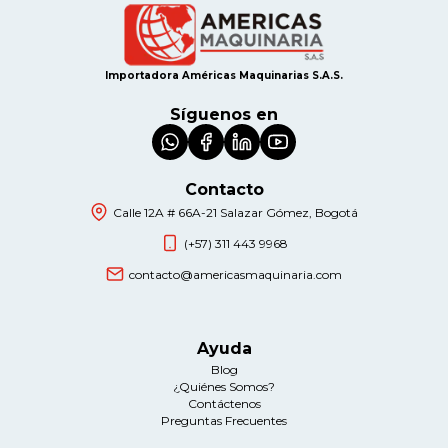
Importadora Américas Maquinarias S.A.S.
Síguenos en
Contacto
Calle 12A # 66A-21 Salazar Gómez, Bogotá
(+57) 311 443 9968
contacto@americasmaquinaria.com
Ayuda
Blog
¿Quiénes Somos?
Contáctenos
Preguntas Frecuentes