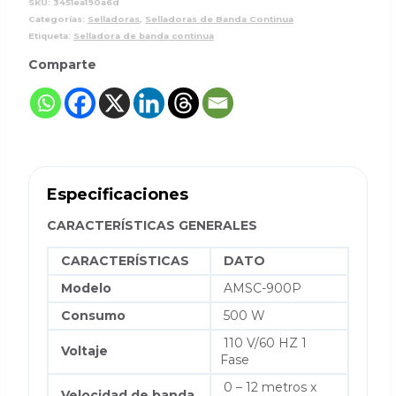
SKU:
3451ea190a6d
Categorías:
Selladoras
,
Selladoras de Banda Continua
Etiqueta:
Selladora de banda continua
Comparte
Especificaciones
CARACTERÍSTICAS GENERALES
CARACTERÍSTICAS
DATO
Modelo
AMSC-900P
Consumo
500 W
110 V/60 HZ 1
Voltaje
Fase
0 – 12 metros x
Velocidad de banda