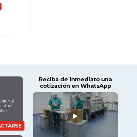
Reciba de inmediato una
cotización en WhatsApp
esional
strial.
olver
ACTARSE