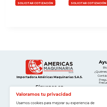
SOLICITAR COTIZACIÓN
SOLICITAR COTIZACIÓN
Ay
Bl
¿Quiéne
Contá
Importadora Américas Maquinarias S.A.S.
Preg
Frecu
Síguenos en
Valoramos tu privacidad
Le
Térmi
Usamos cookies para mejorar su experiencia de
Condi
Contacto