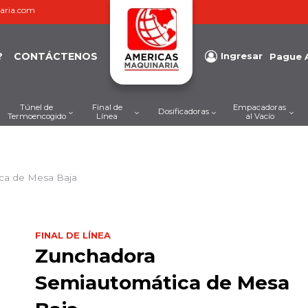
aria.com
?
CONTÁCTENOS
Ingresar
Pague 
Túnel de
Final de
Empacadoras
Dosificadoras
Termoencogido
Línea
al Vacío
ca de Mesa Baja
FINAL DE LÍNEA
Zunchadora
Semiautomática de Mesa