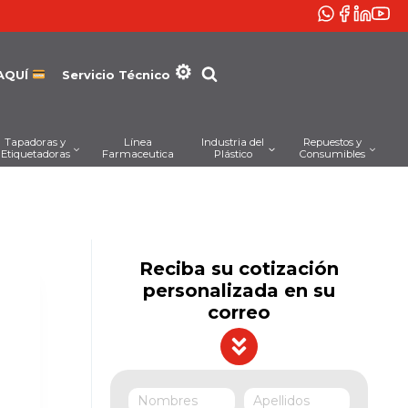
AQUÍ
Servicio Técnico
Tapadoras y
Línea
Industria del
Repuestos y
Etiquetadoras
Farmaceutica
Plástico
Consumibles
Reciba su cotización
personalizada en su
correo