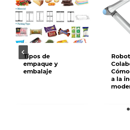
Tipos de
Robot
empaque y
Colab
embalaje
Cómo 
a la i
mode