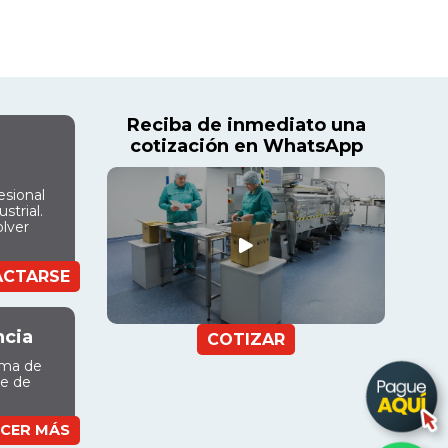
Reciba de inmediato una
cotización en WhatsApp
esional
strial.
olver
ACTARSE
ncia
COTIZAR
ama de
ue de
CER MÁS