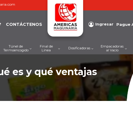
aria.com
?
CONTÁCTENOS
Ingresar
Pague 
Túnel de
Final de
Empacadoras
Dosificadoras
Termoencogido
Línea
al Vacío
es y qué ventajas