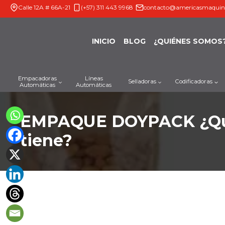
Saltar
Calle 12A # 66A-21
(+57) 311 443 9968
contacto@americasmaquin
al
contenido
INICIO
BLOG
¿QUIÉNES SOMOS
Empacadoras
Líneas
Selladoras
Codificadoras
Automáticas
Automáticas
EMPAQUE DOYPACK ¿Qué 
tiene?