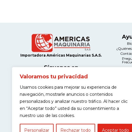
Ay
Bl
¿Quiéne
Contá
Importadora Américas Maquinarias S.A.S.
Preg
Frecu
Síguenos en
Valoramos tu privacidad
Le
Térmi
Usamos cookies para mejorar su experiencia de
Condi
Contacto
Políticas d
navegación, mostrarle anuncios o contenidos
Calle 12A # 66A-21 Salazar Gómez,
Manteni
Bogotá
Devolu
personalizados y analizar nuestro tráfico. Al hacer clic
Políticas
(+57) 311 443 9968
en “Aceptar todo” usted da su consentimiento a
Garantía de
contacto@americasmaquinaria.com
nuestro uso de las cookies.
Personalizar
Rechazar todo
Aceptar todo