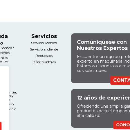
uda
Servicios
Comuníquese con
og
Servicio Técnico
Nuestros Expertos
s Somos?
Servicio al cliente
ctenos
Repuestos
Encuentre un equipo prof
untas
experto en maquinaria indu
entes
Distribuidores
Estamos dispuestos a res
sus solicitudes.
gal
CONT
nos y
ciones
e Garantía,
miento y
12 años de experie
ciones
 de Envío
Ofreciendo una amplia g
l Servicio
productos para el empaq
alta calidad.
CONO