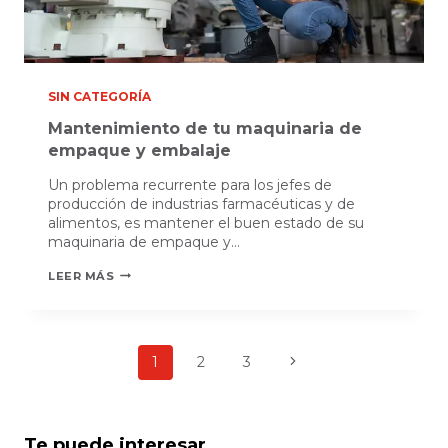
SIN CATEGORÍA
Mantenimiento de tu maquinaria de
empaque y embalaje
Un problema recurrente para los jefes de
producción de industrias farmacéuticas y de
alimentos, es mantener el buen estado de su
maquinaria de empaque y…
MANTENIMIENTO
LEER MÁS
DE
TU
MAQUINARIA
Navegación
DE
Siguiente
1
2
3
EMPAQUE
de
Y
página
EMBALAJE
página
Te puede interesar