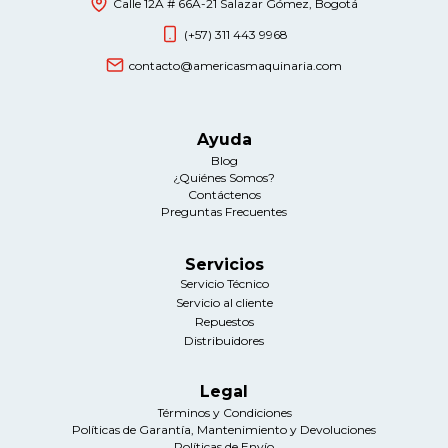
Calle 12A # 66A-21 Salazar Gómez, Bogotá
(+57) 311 443 9968
contacto@americasmaquinaria.com
Ayuda
Blog
¿Quiénes Somos?
Contáctenos
Preguntas Frecuentes
Servicios
Servicio Técnico
Servicio al cliente
Repuestos
Distribuidores
Legal
Términos y Condiciones
Políticas de Garantía, Mantenimiento y Devoluciones
Políticas de Envío