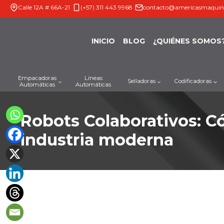
Saltar
Calle 12A # 66A-21
(+57) 311 443 9968
contacto@americasmaquin
al
contenido
INICIO
BLOG
¿QUIÉNES SOMOS
Empacadoras
Líneas
Selladoras
Codificadoras
Automáticas
Automáticas
Robots Colaborativos: C
industria moderna