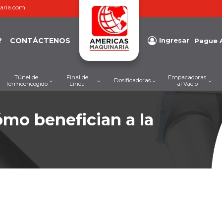
aria.com
?
CONTÁCTENOS
Ingresar
Pague 
Túnel de
Final de
Empacadoras
Dosificadoras
Termoencogido
Línea
al Vacío
ómo benefician a la