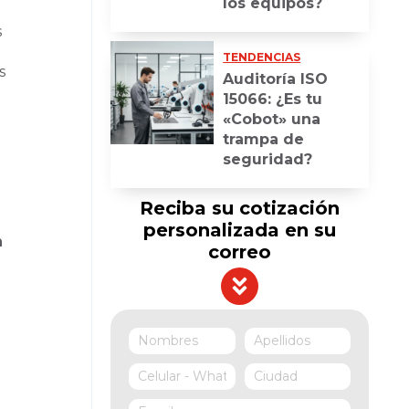
los equipos?
s
TENDENCIAS
s
Auditoría ISO
15066: ¿Es tu
«Cobot» una
trampa de
seguridad?
Reciba su cotización
personalizada en su
n
correo