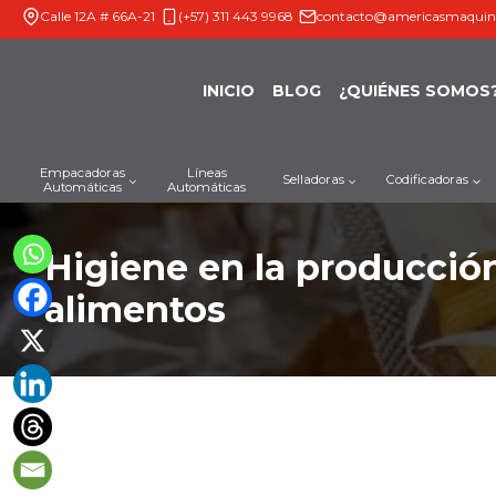
Saltar
Calle 12A # 66A-21
(+57) 311 443 9968
contacto@americasmaquin
al
contenido
INICIO
BLOG
¿QUIÉNES SOMOS
Empacadoras
Líneas
Selladoras
Codificadoras
Automáticas
Automáticas
Higiene en la producció
alimentos