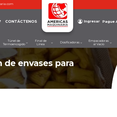
aria.com
?
CONTÁCTENOS
Ingresar
Pague 
Túnel de
Final de
Empacadoras
Dosificadoras
Termoencogido
Línea
al Vacío
n de envases para