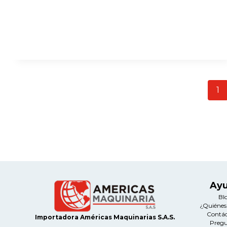
Y
NORMAS
COLOMBIANAS
Navegación
1
de
página
Ay
Bl
¿Quiéne
Contá
Importadora Américas Maquinarias S.A.S.
Preg