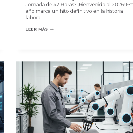
Jornada de 42 Horas? ¡Bienvenido al 2026! Es
año marca un hito definitivo en la historia
laboral…
MANUFACTURA
LEER MÁS
2026:
AUTOMATIZACIÓN
ANTE
LA
JORNADA
DE
42
HORAS