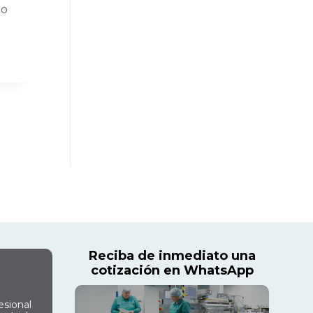
no
Reciba de inmediato una
cotización en WhatsApp
esional