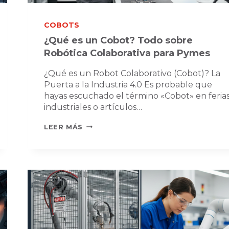
COBOTS
¿Qué es un Cobot? Todo sobre
Robótica Colaborativa para Pymes
¿Qué es un Robot Colaborativo (Cobot)? La
Puerta a la Industria 4.0 Es probable que
hayas escuchado el término «Cobot» en feria
industriales o artículos…
¿QUÉ
LEER MÁS
ES
UN
COBOT?
TODO
SOBRE
ROBÓTICA
COLABORATIVA
PARA
PYMES