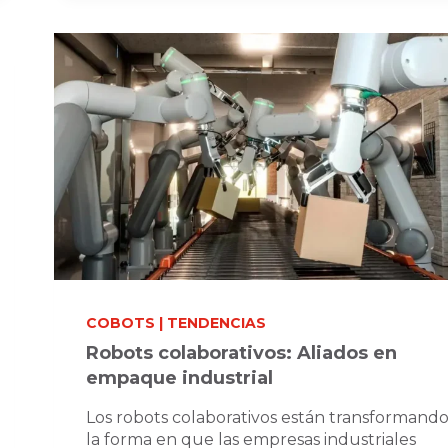
INDUSTRIALES:
¿CUÁL
ES
LA
MEJOR
OPCIÓN
PARA
TU
FÁBRICA
EN
2025?
COBOTS
|
TENDENCIAS
Robots colaborativos: Aliados en
empaque industrial
Los robots colaborativos están transformand
la forma en que las empresas industriales