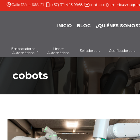
Saltar
Calle 12A # 66A-21
(+57) 311 443 9968
contacto@americasmaquin
al
contenido
INICIO
BLOG
¿QUIÉNES SOMOS
Empacadoras
Líneas
Selladoras
Codificadoras
Automáticas
Automáticas
cobots