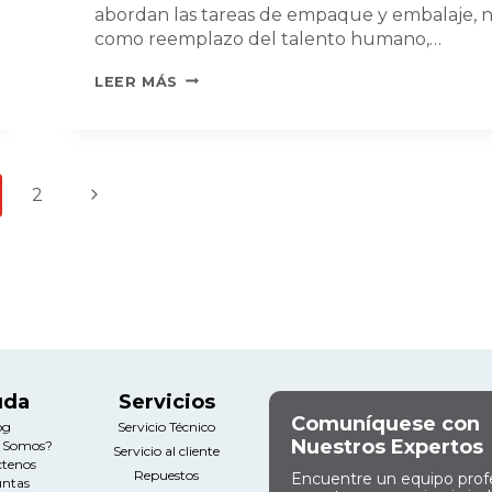
abordan las tareas de empaque y embalaje, 
como reemplazo del talento humano,…
ROBOTS
LEER MÁS
COLABORATIVOS:
ALIADOS
EN
EMPAQUE
Siguiente
2
INDUSTRIAL
página
uda
Servicios
Comuníquese con
og
Servicio Técnico
Nuestros Expertos
s Somos?
Servicio al cliente
ctenos
Repuestos
Encuentre un equipo prof
untas