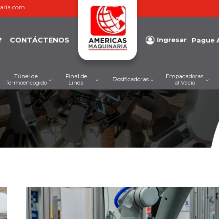
aria.com
?
CONTÁCTENOS
Ingresar
Pague 
Túnel de
Final de
Empacadoras
Dosificadoras
Termoencogido
Línea
al Vacío