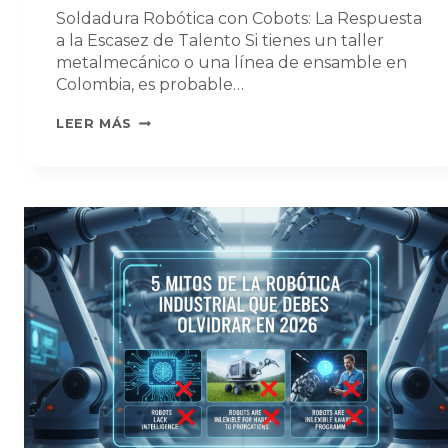
Soldadura Robótica con Cobots: La Respuesta
a la Escasez de Talento Si tienes un taller
metalmecánico o una línea de ensamble en
Colombia, es probable…
SOLDADURA
LEER MÁS
ROBÓTICA
CON
COBOTS:
SOLUCIÓN
A
LA
FALTA
DE
SOLDADORES
EN
2026