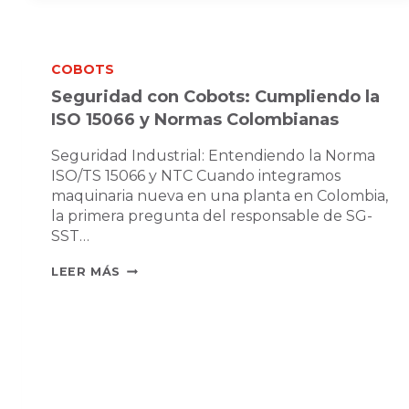
¿CUÁL
ELEGIR
PARA
COBOTS
TU
FÁBRICA
Seguridad con Cobots: Cumpliendo la
EN
ISO 15066 y Normas Colombianas
2026?
Seguridad Industrial: Entendiendo la Norma
ISO/TS 15066 y NTC Cuando integramos
maquinaria nueva en una planta en Colombia,
la primera pregunta del responsable de SG-
SST…
SEGURIDAD
LEER MÁS
CON
COBOTS:
CUMPLIENDO
LA
ISO
15066