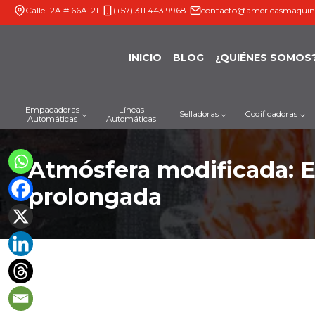
Saltar
Calle 12A # 66A-21
(+57) 311 443 9968
contacto@americasmaquin
al
contenido
INICIO
BLOG
¿QUIÉNES SOMOS
Empacadoras
Líneas
Selladoras
Codificadoras
Automáticas
Automáticas
Atmósfera modificada: El
prolongada