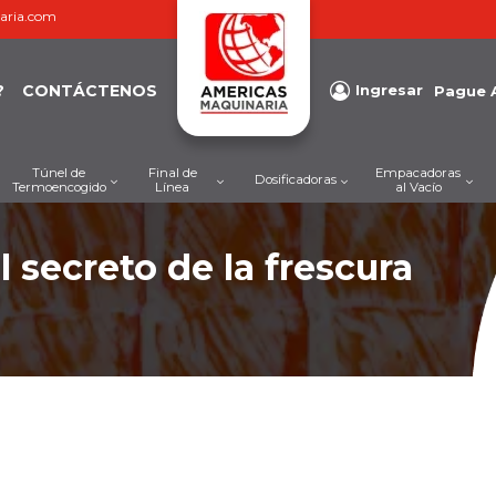
aria.com
?
CONTÁCTENOS
Ingresar
Pague 
Túnel de
Final de
Empacadoras
Dosificadoras
Termoencogido
Línea
al Vacío
 secreto de la frescura