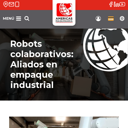
Saltar
al
contenido
MENÚ
Soporte
Robots
colaborativos:
Aliados en
empaque
industrial