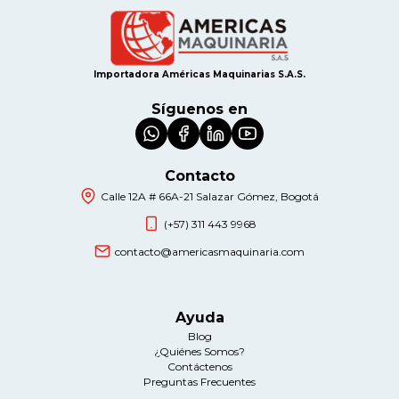
Importadora Américas Maquinarias S.A.S.
Síguenos en
Contacto
Calle 12A # 66A-21 Salazar Gómez, Bogotá
(+57) 311 443 9968
contacto@americasmaquinaria.com
Ayuda
Blog
¿Quiénes Somos?
Contáctenos
Preguntas Frecuentes