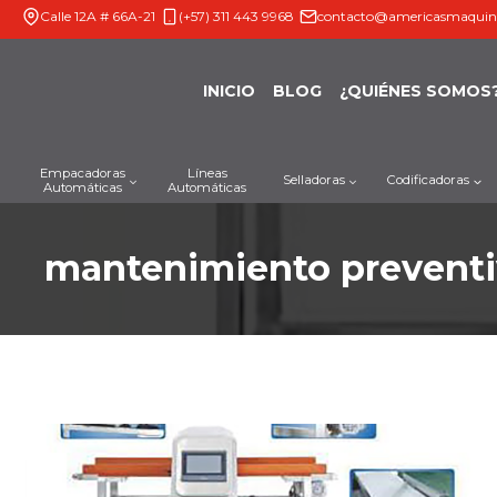
Saltar
Calle 12A # 66A-21
(+57) 311 443 9968
contacto@americasmaquin
al
contenido
INICIO
BLOG
¿QUIÉNES SOMOS
Empacadoras
Líneas
Selladoras
Codificadoras
Automáticas
Automáticas
mantenimiento prevent