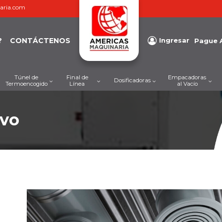
aria.com
?
CONTÁCTENOS
Ingresar
Pague 
Túnel de
Final de
Empacadoras
Dosificadoras
Termoencogido
Línea
al Vacío
ivo