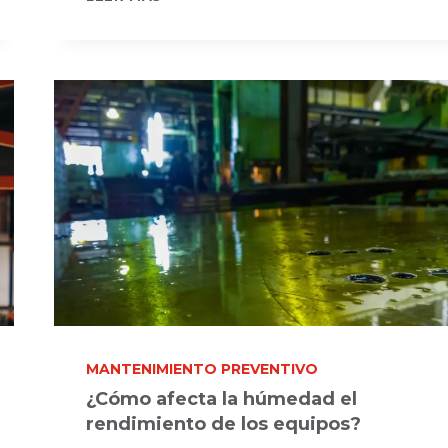
AFECTA
LA
HÚMEDAD
EL
RENDIMIENTO
DE
LOS
EQUIPOS?
MANTENIMIENTO PREVENTIVO
¿Cómo afecta la húmedad el
rendimiento de los equipos?