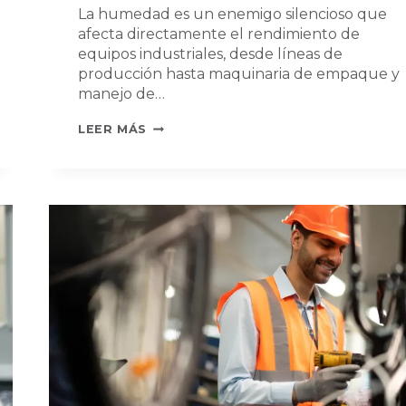
La humedad es un enemigo silencioso que
afecta directamente el rendimiento de
equipos industriales, desde líneas de
producción hasta maquinaria de empaque y
manejo de…
¿CÓMO
LEER MÁS
AFECTA
LA
HÚMEDAD
EL
RENDIMIENTO
DE
LOS
EQUIPOS?