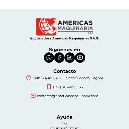
Importadora Américas Maquinarias S.A.S.
Síguenos en
Contacto
Calle 12A # 66A-21 Salazar Gómez, Bogotá
(+57) 311 443 9968
contacto@americasmaquinaria.com
Ayuda
Blog
¿Quiénes Somos?