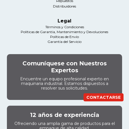
Repuestos
Distribuidores
Legal
Términos y Condiciones
Políticas de Garantía, Mantenimiento y Devoluciones
Políticas de Envío
Garantía del Servicio
Comuníquese con Nuestros
Expertos
Encuentre un equipo profesional experto en
maquinaria industrial. Estamos dispuestos a
resolver sus solicitudes.
CONTACTARSE
12 años de experiencia
Ofreciendo una amplia gama de productos para el
empaque de alta calidad.