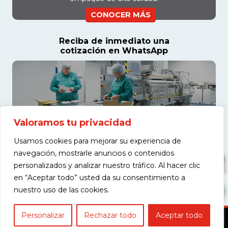
CONOCER MÁS
Reciba de inmediato una
cotización en WhatsApp
Valoramos tu privacidad
Usamos cookies para mejorar su experiencia de
navegación, mostrarle anuncios o contenidos
personalizados y analizar nuestro tráfico. Al hacer clic
en “Aceptar todo” usted da su consentimiento a
COTIZAR
nuestro uso de las cookies.
Personalizar
Rechazar todo
Aceptar todo
Copyright © 2026 Americas Maquinaria S.A.S. - Todos los derechos
reservados