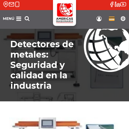
Saltar
al
contenido
MENÚ
Soporte
Detectores de
metales:
Seguridad y
calidad en la
industria